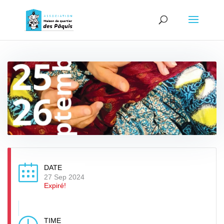
DATE
27 Sep 2024
Expiré!
TIME