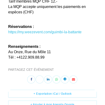
Tarif membres MQP CHF 12.-
La MQP accepte uniquement les paiements en
espèces (CHF)
Réservations :
https://my.weezevent.com/guimbi-la-battante
Renseignements :
Au Onze, Rue du Môle 11
Tél : +4122.909.88.99
PARTAGEZ CET ÉVÉNEMENT
+ Exportation iCal / Outlook
+ Ajouter à mon Agenda Google