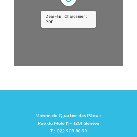
DearFlip : Chargement
PDF 1.04MB ...
Maison de Quartier des Pâquis
Rue du Môle 11 – 1201 Genève
T : 022 909 88 99