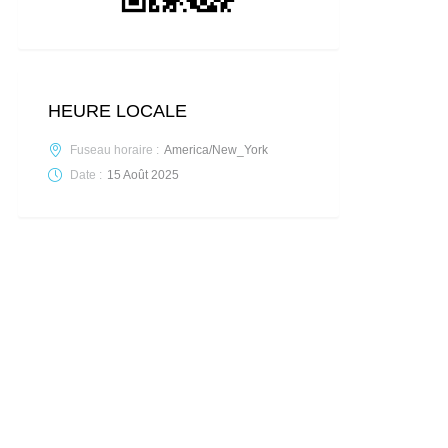
HEURE LOCALE
Fuseau horaire :
America/New_York
Date :
15 Août 2025