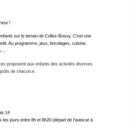
meur !
fants sur le terrain de Collex-Bossy. C’est une
 forêt. Au programme, jeux, bricolages, cuisine,
es…
ices proposent aux enfants des activités diverses
 goûts de chacun.e.
is 14
 les jours entre 8h et 8h20 (départ de l’autocar à