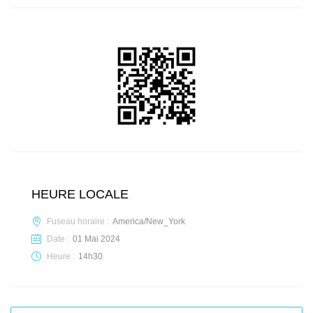
HEURE LOCALE
Fuseau horaire :
America/New_York
Date :
01 Mai 2024
Heure :
14h30