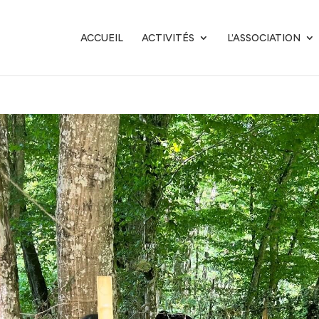
ACCUEIL
ACTIVITÉS
L’ASSOCIATION